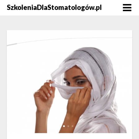
Skip
SzkoleniaDlaStomatologów.pl
to
content